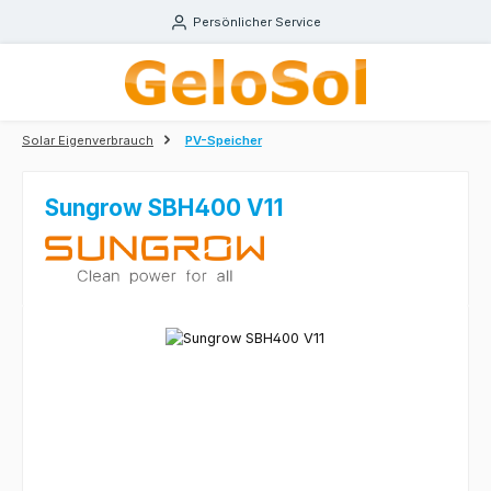
Zum Hauptinhalt springen
Persönlicher Service
Solar Eigenverbrauch
PV-Speicher
Sungrow SBH400 V11
Bildergalerie überspringen