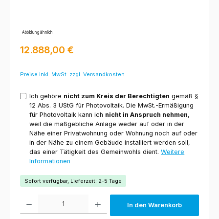
Abbildung ähnlich
Regulärer Preis:
12.888,00 €
Preise inkl. MwSt. zzgl. Versandkosten
Ich gehöre
nicht zum Kreis der Berechtigten
gemäß §
12 Abs. 3 UStG für Photovoltaik. Die MwSt.-Ermäßigung
für Photovoltaik kann ich
nicht in Anspruch nehmen
,
weil die maßgebliche Anlage weder auf oder in der
Nähe einer Privatwohnung oder Wohnung noch auf oder
in der Nähe zu einem Gebäude installiert werden soll,
das einer Tätigkeit des Gemeinwohls dient.
Weitere
Informationen
Sofort verfügbar, Lieferzeit: 2-5 Tage
Produkt Anzahl: Gib den gewünschten Wert ein oder benutze die Schaltfl
In den Warenkorb