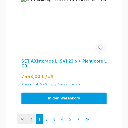
SET AXIstorage Li SV1 23.6 + Plenticore L
G3
Regulärer Preis:
7.448,00 €
/ ##
Preise inkl. MwSt. zzgl. Versandkosten
In den Warenkorb
Seite
Seite
Seite
Seite
Seite
1
2
3
4
5