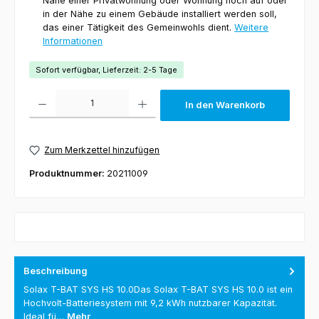
Nähe einer Privatwohnung oder Wohnung noch auf oder
in der Nähe zu einem Gebäude installiert werden soll,
das einer Tätigkeit des Gemeinwohls dient.
Weitere
Informationen
Sofort verfügbar, Lieferzeit: 2-5 Tage
Produkt Anzahl: Gib den gewünschten Wert ein oder benutze die Schaltfl
In den Warenkorb
Zum Merkzettel hinzufügen
Produktnummer:
20211009
Beschreibung
Solax T-BAT SYS HS 10.0Das Solax T-BAT SYS HS 10.0 ist ein
Hochvolt-Batteriesystem mit 9,2 kWh nutzbarer Kapazität.
Ideal fü…
Mehr