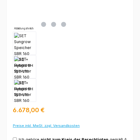
Abbildung ähnlich
Regulärer Preis:
6.678,00 €
Preise inkl. MwSt. zzgl. Versandkosten
Ich gehöre
nicht zum Kreis der Berechtigten
gemäß §