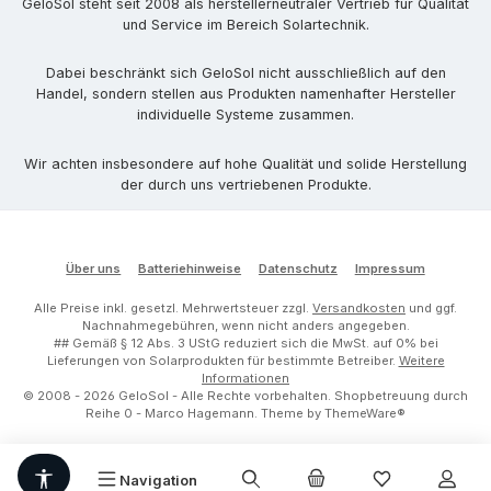
GeloSol steht seit 2008 als herstellerneutraler Vertrieb für Qualität
und Service im Bereich Solartechnik.
Dabei beschränkt sich GeloSol nicht ausschließlich auf den
Handel, sondern stellen aus Produkten namenhafter Hersteller
individuelle Systeme zusammen.
Wir achten insbesondere auf hohe Qualität und solide Herstellung
der durch uns vertriebenen Produkte.
Über uns
Batteriehinweise
Datenschutz
Impressum
Alle Preise inkl. gesetzl. Mehrwertsteuer zzgl.
Versandkosten
und ggf.
Nachnahmegebühren, wenn nicht anders angegeben.
## Gemäß § 12 Abs. 3 UStG reduziert sich die MwSt. auf 0% bei
Lieferungen von Solarprodukten für bestimmte Betreiber.
Weitere
Informationen
© 2008 - 2026 GeloSol - Alle Rechte vorbehalten.
Shopbetreuung durch
Reihe 0 - Marco Hagemann
. Theme by
ThemeWare®
Werkzeugleiste anzeigen
Navigation