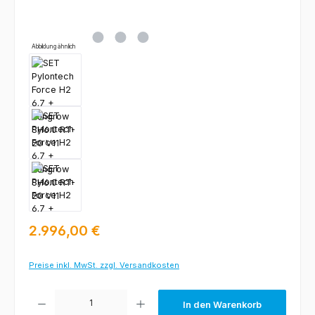
Abbildung ähnlich
Regulärer Preis:
2.996,00 €
Preise inkl. MwSt. zzgl. Versandkosten
Produkt Anzahl: Gib den gewünschten Wert ein oder benutze die Schaltfl
In den Warenkorb