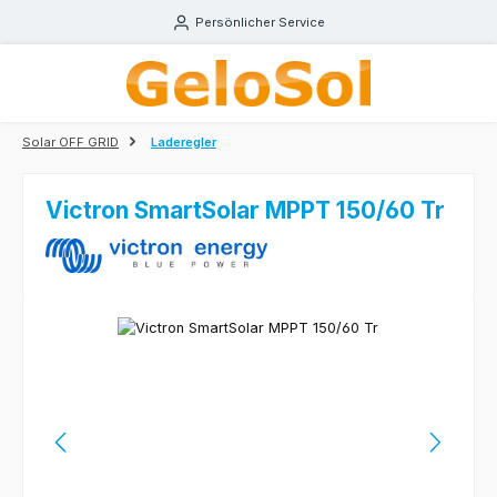
Zum Hauptinhalt springen
Persönlicher Service
Solar OFF GRID
Laderegler
Victron SmartSolar MPPT 150/60 Tr
Bildergalerie überspringen