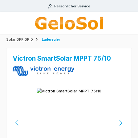
Zum Hauptinhalt springen
Persönlicher Service
Solar OFF GRID
Laderegler
Victron SmartSolar MPPT 75/10
Bildergalerie überspringen