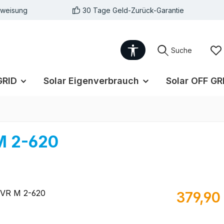
rweisung
30 Tage Geld-Zurück-Garantie
Werkzeugleiste anzei
Suche
GRID
Solar Eigenverbrauch
Solar OFF GR
M 2-620
Regulärer Pr
379,90