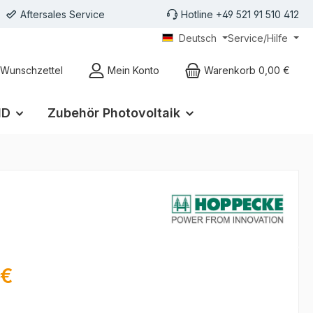
Aftersales Service
Hotline +49 521 91 510 412
Deutsch
Service/Hilfe
gen
Wunschzettel
Mein Konto
Warenkorb
0,00 €
ID
Zubehör Photovoltaik
eis:
 €