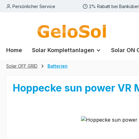
Persönlicher Service
2% Rabatt bei Bankübe
m Hauptinhalt springen
Zur Suche springen
Zur Hauptnavigation springen
Home
Solar Komplettanlagen
Solar ON 
Solar OFF GRID
Batterien
Hoppecke sun power VR 
Bildergalerie überspringen