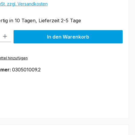
wSt. zzgl. Versandkosten
tig in 10 Tagen, Lieferzeit 2-5 Tage
l: Gib den gewünschten Wert ein oder benutze die Schaltflächen um
In den Warenkorb
ttel hinzufügen
mmer:
030501009.2