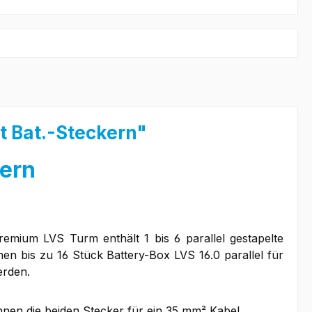
t Bat.-Steckern"
kern
mium LVS Turm enthält 1 bis 6 parallel gestapelte
n bis zu 16 Stück Battery-Box LVS 16.0 parallel für
erden.
nen die beiden Stecker für ein 35 mm² Kabel