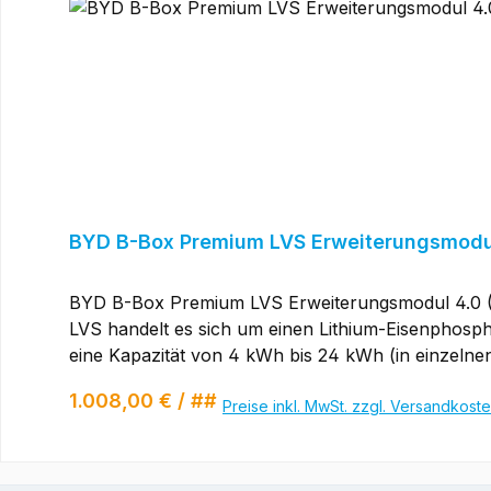
BYD B-Box Premium LVS Erweiterungsmodul
BYD B-Box Premium LVS Erweiterungsmodul 4.0 
LVS handelt es sich um einen Lithium-Eisenphosph
eine Kapazität von 4 kWh bis 24 kWh (in einzelne
kWh verschalten. Die Modelle LVS20.0 und LVS24.0 können nur einzeln verwendet we
Regulärer Preis:
1.008,00 €
/ ##
Anwendung mit bis zu 64 parallel geschalteten M
Preise inkl. MwSt. zzgl. Versandkost
Batterie (LFP): Maximale Sicherheit, Lebensdauer 
keine zusätzliche Verkabelung Eigenverbrauchs