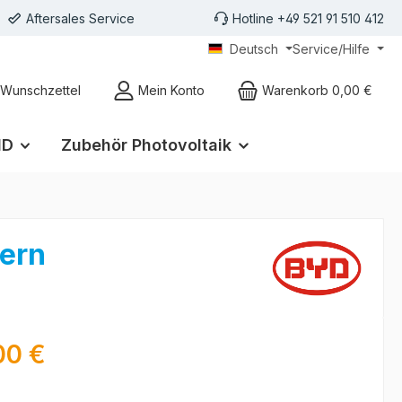
Aftersales Service
Hotline +49 521 91 510 412
Deutsch
Service/Hilfe
gen
Wunschzettel
Mein Konto
Warenkorb
0,00 €
ID
Zubehör Photovoltaik
kern
eis:
00 €