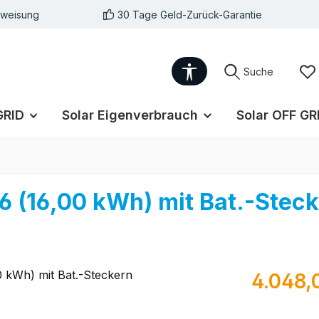
rweisung
30 Tage Geld-Zurück-Garantie
Werkzeugleiste anzei
Suche
GRID
Solar Eigenverbrauch
Solar OFF GR
 (16,00 kWh) mit Bat.-Stec
Regulärer Pr
4.048,