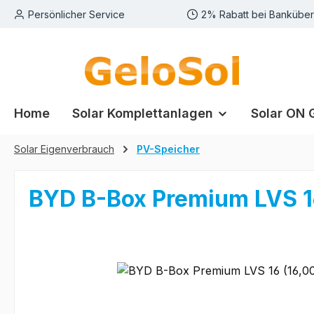
Persönlicher Service
2% Rabatt bei Bankübe
m Hauptinhalt springen
Zur Suche springen
Zur Hauptnavigation springen
Home
Solar Komplettanlagen
Solar ON 
Solar Eigenverbrauch
PV-Speicher
BYD B-Box Premium LVS 16
Bildergalerie überspringen