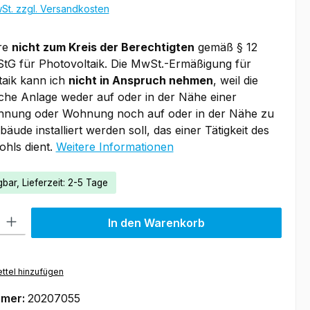
wSt. zzgl. Versandkosten
re
nicht zum Kreis der Berechtigten
gemäß § 12
StG für Photovoltaik. Die MwSt.-Ermäßigung für
taik kann ich
nicht in Anspruch nehmen
, weil die
che Anlage weder auf oder in der Nähe einer
hnung oder Wohnung noch auf oder in der Nähe zu
äude installiert werden soll, das einer Tätigkeit des
hls dient.
Weitere Informationen
bar, Lieferzeit: 2-5 Tage
l: Gib den gewünschten Wert ein oder benutze die Schaltflächen um
In den Warenkorb
ttel hinzufügen
mmer:
20207055