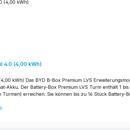
 4.0 (4,00 kWh)
(4,00 kWh) Das BYD B-Box Premium LVS Erweiterungsmod
at-Akku. Der Battery-Box Premium LVS Turm enthält 1 bis 
n Türmen) erreichen. Sie können bis zu 16 Stück Battery-B
rden. Kapazität von 4 kWh bis 256 kWh Maximale Flexibilität für jede
odulen Kompatibel mit marktführenden 1- und 3-Phasen-Wec
en
und Leistung Leistungsstarke Notstrom- und Off-Grid-Funkti
In den Warenkorb
optimierung für Wohn- und Gewerbeanwendungen