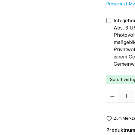
Preise inkl. M
Ich gehö
Abs. 3 U
Photovol
maßgebli
Privatwo
einem Geb
Gemeinwo
Sofort verfüg
Produkt Anzah
Zum Merkze
Produktnu