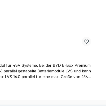
ul für 48V Systeme. Bei der BYD B-Box Premium
6 parallel gestapelte Batteriemodule LVS und kann
ox LVS 16.0 parallel für eine max. Größe von 256
hselrichtern Kobaltfreie Lithium-Eisen-Phosphat-
on Das patentierte interne Steckdesign erfordert