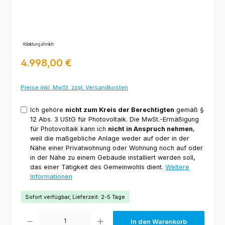
Abbildung ähnlich
Regulärer Preis:
4.998,00 €
Preise inkl. MwSt. zzgl. Versandkosten
Ich gehöre
nicht zum Kreis der Berechtigten
gemäß §
12 Abs. 3 UStG für Photovoltaik. Die MwSt.-Ermäßigung
für Photovoltaik kann ich
nicht in Anspruch nehmen
,
weil die maßgebliche Anlage weder auf oder in der
Nähe einer Privatwohnung oder Wohnung noch auf oder
in der Nähe zu einem Gebäude installiert werden soll,
das einer Tätigkeit des Gemeinwohls dient.
Weitere
Informationen
Sofort verfügbar, Lieferzeit: 2-5 Tage
Produkt Anzahl: Gib den gewünschten Wert ein oder benutze die Schaltfl
In den Warenkorb