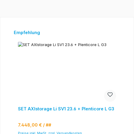
Produktgalerie überspringen
Empfehlung
SET AXIstorage Li SV1 23.6 + Plenticore L G3
Regulärer Preis:
7.448,00 €
/ ##
Preise inkl. MwSt. zzgl. Versandkosten