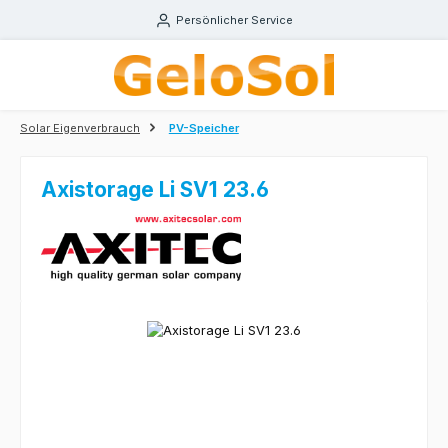
Zum Hauptinhalt springen
Persönlicher Service
Solar Eigenverbrauch
PV-Speicher
Axistorage Li SV1 23.6
Bildergalerie überspringen