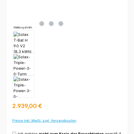
Abbildung ähnlich
Regulärer Preis:
2.939,00 €
Preise inkl. MwSt. zzgl. Versandkosten
Ich gehöre
nicht zum Kreis der Berechtigten
gemäß §