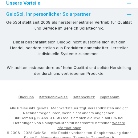
Unsere Vorteile
GeloSol, Ihr persönlicher Solarpartner
GeloSol steht seit 2008 als herstellerneutraler Vertrieb für Qualität
und Service im Bereich Solartechnik.
Dabei beschränkt sich GeloSol nicht ausschließlich auf den
Handel, sondern stellen aus Produkten namenhafter Hersteller
individuelle Systeme zusammen.
Wir achten insbesondere auf hohe Qualität und solide Herstellung
der durch uns vertriebenen Produkte.
Über uns
Batteriehinweise
Datenschutz
Impressum
Alle Preise inkl. gesetzl. Mehrwertsteuer zzgl.
Versandkosten
und ggf.
Nachnahmegebühren, wenn nicht anders angegeben.
## Gemäß § 12 Abs. 3 UStG reduziert sich die MwSt. auf 0% bei
Lieferungen von Solarprodukten für bestimmte Betreiber.
Weitere
Informationen
© 2008 - 2026 GeloSol - Alle Rechte vorbehalten.
Shopbetreuung durch
Reihe 0 - Marco Hagemann
. Theme by
ThemeWare®