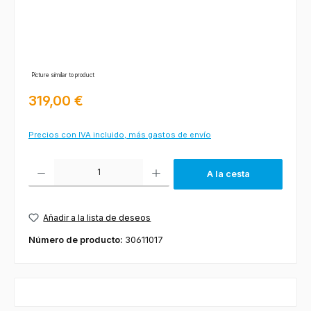
Picture similar to product
Precio normal:
319,00 €
Precios con IVA incluido, más gastos de envío
Cantidad del producto: introduce la cantidad deseada o usa los botones
A la cesta
Añadir a la lista de deseos
Número de producto:
30611017