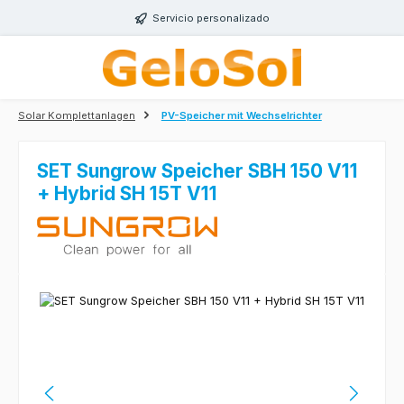
Saltar al contenido principal
Servicio personalizado
Solar Komplettanlagen
PV-Speicher mit Wechselrichter
SET Sungrow Speicher SBH 150 V11
+ Hybrid SH 15T V11
Omitir galería de imágenes