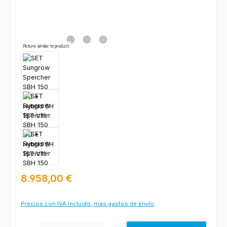
Picture similar to product
Precio normal:
8.958,00 €
Precios con IVA incluido, más gastos de envío
Cantidad del producto: introduce la cantidad deseada o usa los botones