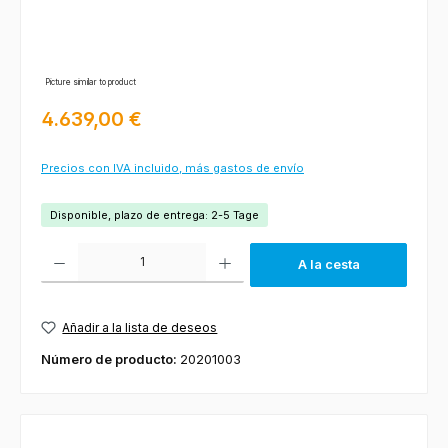
Picture similar to product
Precio normal:
4.639,00 €
Precios con IVA incluido, más gastos de envío
Disponible, plazo de entrega: 2-5 Tage
Cantidad del producto: introduce la cantidad deseada o usa los botones
A la cesta
Añadir a la lista de deseos
Número de producto:
20201003