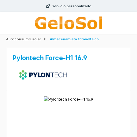
Saltar al contenido principal
Servicio personalizado
Autoconsumo solar
Almacenamieto fotovoltaico
Pylontech Force-H1 16.9
Omitir galería de imágenes