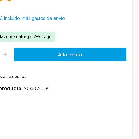
A incluido, más gastos de envío
plazo de entrega: 2-5 Tage
roducto: introduce la cantidad deseada o usa los botones para aumen
A la cesta
lista de deseos
producto:
20407008