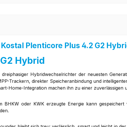
Kostal Plenticore Plus 4.2 G2 Hybr
2 G2 Hybrid
n dreiphasiger Hybridwechselrichter der neuesten Genera
 MPP-Trackern, direkter Speicheranbindung und intelligent
rt-Home-Integration machen ihn zu einer zuverlässigen 
m BHKW oder KWK erzeugte Energie kann gespeichert wer
den.
nder bleibt sich treu: verlässlich, smart und leicht in de