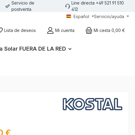
Servicio de
Line directa +49 521 91 510
postventa
412
Español
Servicio/ayuda
Lista de deseos
Mi cuenta
Mi cesta
0,00 €
a Solar FUERA DE LA RED
l:
0 €