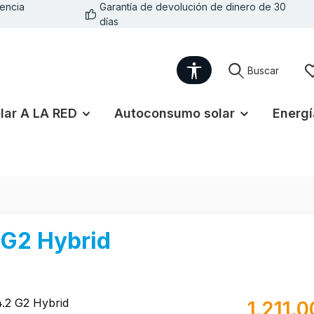
encia
Garantía de devolución de dinero de 30
días
Show toolbar
Buscar
lar A LA RED
Autoconsumo solar
Energí
2 G2 Hybrid
Precio norma
1.211,0