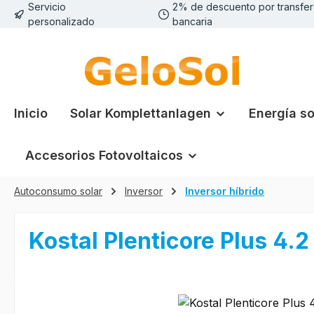
Servicio
2% de descuento por transfer
tar al contenido principal
Saltar a la búsqueda
Saltar a la navegación principal
personalizado
bancaria
Inicio
Solar Komplettanlagen
Energía so
Accesorios Fotovoltaicos
Autoconsumo solar
Inversor
Inversor híbrido
Kostal Plenticore Plus 4.
Omitir galería de imágenes