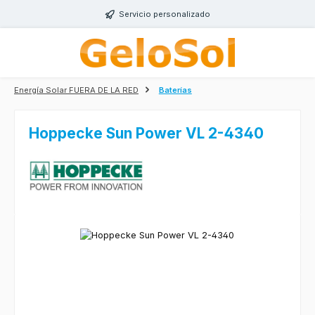
Saltar al contenido principal
Servicio personalizado
Energía Solar FUERA DE LA RED
Baterías
Hoppecke Sun Power VL 2-4340
Omitir galería de imágenes