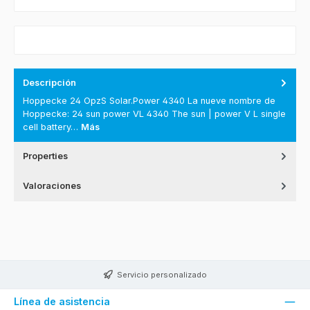
Descripción
Hoppecke 24 OpzS Solar.Power 4340 La nueve nombre de
Hoppecke: 24 sun power VL 4340 The sun | power V L single
cell battery…
Más
Properties
Valoraciones
Servicio personalizado
Línea de asistencia