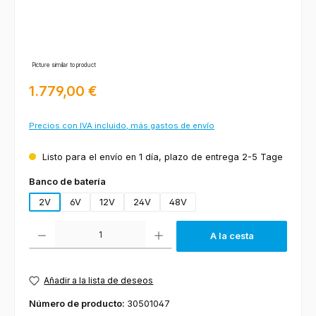
Picture similar to product
Precio normal:
1.779,00 €
Precios con IVA incluido, más gastos de envío
Listo para el envío en 1 día, plazo de entrega 2-5 Tage
Seleccione
Banco de batería
2V
6V
12V
24V
48V
Cantidad del producto: introduce la cantidad deseada o usa los botones
A la cesta
Añadir a la lista de deseos
Número de producto:
30501047