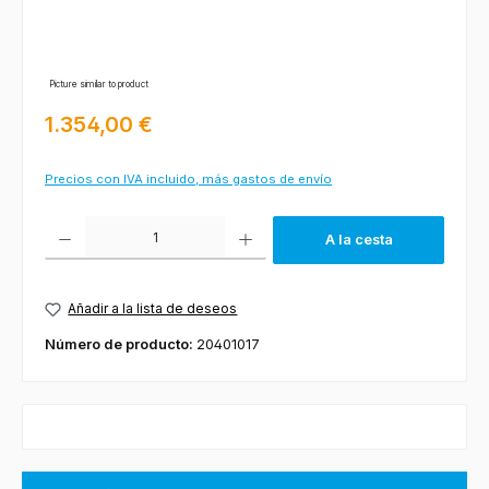
Picture similar to product
Precio normal:
1.354,00 €
Precios con IVA incluido, más gastos de envío
Cantidad del producto: introduce la cantidad deseada o usa los botones
A la cesta
Añadir a la lista de deseos
Número de producto:
20401017