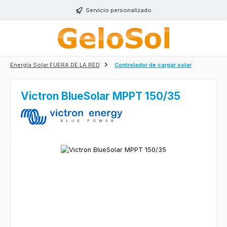
Saltar al contenido principal
Servicio personalizado
Energía Solar FUERA DE LA RED
Controlador de cargar solar
Victron BlueSolar MPPT 150/35
Omitir galería de imágenes