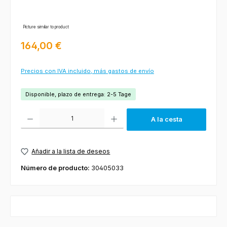
Picture similar to product
Precio normal:
164,00 €
Precios con IVA incluido, más gastos de envío
Disponible, plazo de entrega: 2-5 Tage
Cantidad del producto: introduce la cantidad deseada o usa los botones
A la cesta
Añadir a la lista de deseos
Número de producto:
30405033