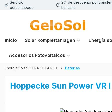
Servicio
2% de descuento por transfer
tar al contenido principal
Saltar a la búsqueda
Saltar a la navegación principal
personalizado
bancaria
Inicio
Solar Komplettanlagen
Energía so
Accesorios Fotovoltaicos
Energía Solar FUERA DE LA RED
Baterías
Hoppecke Sun Power VR l
Omitir galería de imágenes