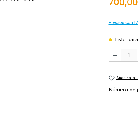
700,00
Precios con IV
Listo para
Cantidad del p
Añadir a la 
Número de 