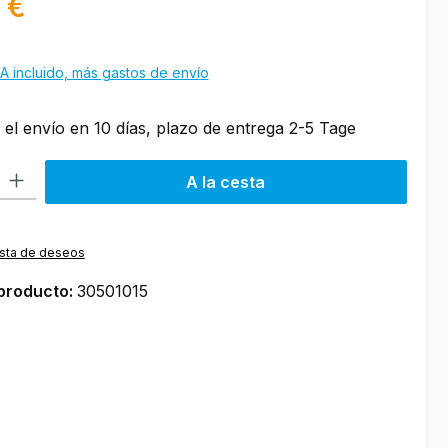
 €
A incluido, más gastos de envío
 el envío en 10 días, plazo de entrega 2-5 Tage
roducto: introduce la cantidad deseada o usa los botones para aumen
A la cesta
lista de deseos
producto:
30501015