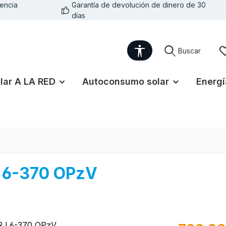
encia
Garantía de devolución de dinero de 30
días
Show toolbar
Buscar
lar A LA RED
Autoconsumo solar
Energí
 6-370 OPzV
Precio norma