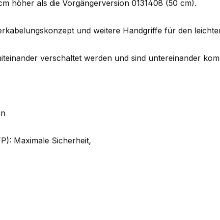
 cm höher als die Vorgängerversion 0131408 (50 cm).
rkabelungskonzept und weitere Handgriffe für den leichte
iteinander verschaltet werden und sind untereinander komp
rn
FP): Maximale Sicherheit,