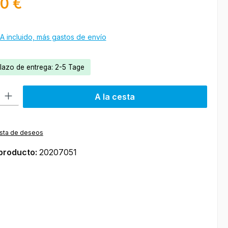
00 €
A incluido, más gastos de envío
plazo de entrega: 2-5 Tage
roducto: introduce la cantidad deseada o usa los botones para aumen
A la cesta
lista de deseos
producto:
20207051