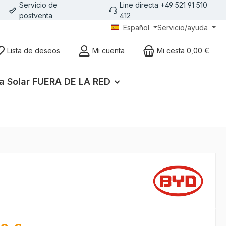
Servicio de
Line directa +49 521 91 510
postventa
412
Español
Servicio/ayuda
Lista de deseos
Mi cuenta
Mi cesta
0,00 €
a Solar FUERA DE LA RED
l: