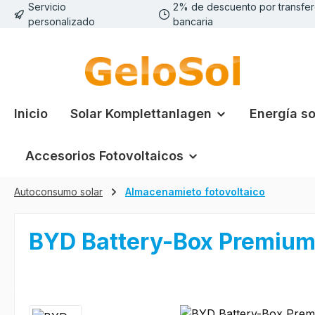
Servicio
2% de descuento por transfer
tar al contenido principal
Saltar a la búsqueda
Saltar a la navegación principal
personalizado
bancaria
Inicio
Solar Komplettanlagen
Energía so
Accesorios Fotovoltaicos
Autoconsumo solar
Almacenamieto fotovoltaico
BYD Battery-Box Premium 
Omitir galería de imágenes