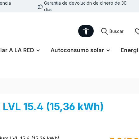
encia
Garantía de devolución de dinero de 30
días
Show toolbar
Buscar
lar A LA RED
Autoconsumo solar
Energí
LVL 15.4 (15,36 kWh)
Precio norma