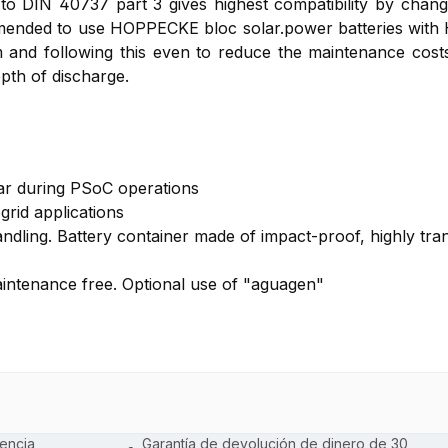
o DIN 40737 part 3 gives highest compatibility by changin
ecommended to use HOPPECKE bloc solar.power batteries w
m and following this even to reduce the maintenance co
pth of discharge.
ular during PSoC operations
grid applications
andling. Battery container made of impact-proof, highly tr
maintenance free. Optional use of "aguagen"
encia
Garantía de devolución de dinero de 30