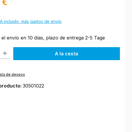
 €
A incluido, más gastos de envío
 el envío en 10 días, plazo de entrega 2-5 Tage
roducto: introduce la cantidad deseada o usa los botones para aumen
A la cesta
lista de deseos
producto:
30501022