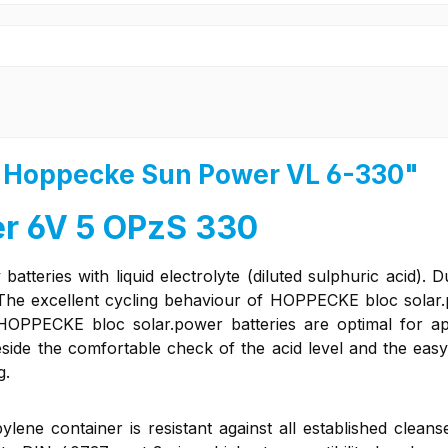
 "Hoppecke Sun Power VL 6-330"
er 6V 5 OPzS 330
batteries with liquid electrolyte (diluted sulphuric acid).
 The excellent cycling behaviour of HOPPECKE bloc solar.
 HOPPECKE bloc solar.power batteries are optimal for ap
Beside the comfortable check of the acid level and the easy
g.
ylene container is resistant against all established clean