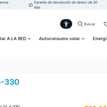
encia
Garantía de devolución de dinero de 30
días
Show toolbar
Buscar
lar A LA RED
Autoconsumo solar
Energí
6-330
Precio norma