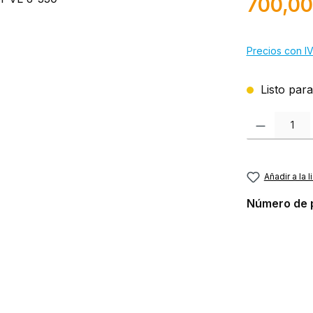
700,00
Precios con IV
Listo para
Cantidad del p
Añadir a la 
Número de 