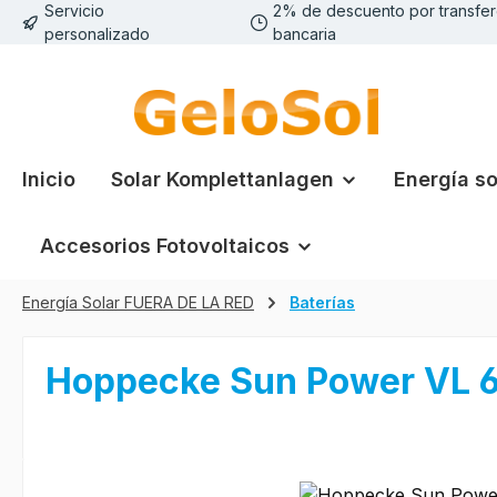
Servicio
2% de descuento por transfer
tar al contenido principal
Saltar a la búsqueda
Saltar a la navegación principal
personalizado
bancaria
Inicio
Solar Komplettanlagen
Energía so
Accesorios Fotovoltaicos
Energía Solar FUERA DE LA RED
Baterías
Hoppecke Sun Power VL 
Omitir galería de imágenes