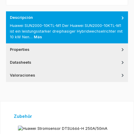
Descripción
Huawei SUN2000-10KTL-M1 Der Huawei SUN2000-10KTL-M1
ist ein leistungsstarker dreiphasiger Hybridwechselrichter mit
10 kW Nen…
Más
Properties
Datasheets
Valoraciones
Omitir la galería de productos
Zubehör