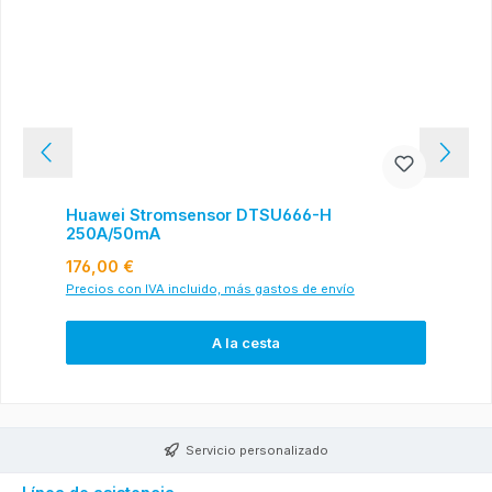
Huawei Stromsensor DTSU666-H
250A/50mA
Precio normal:
176,00 €
Precios con IVA incluido, más gastos de envío
A la cesta
Servicio personalizado