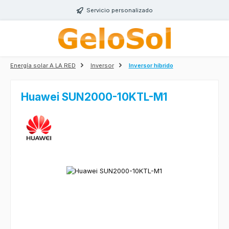
Saltar al contenido principal
Servicio personalizado
Energía solar A LA RED
Inversor
Inversor híbrido
Huawei SUN2000-10KTL-M1
Omitir galería de imágenes