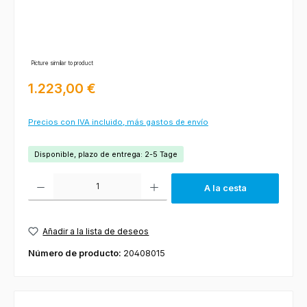
Picture similar to product
Precio normal:
1.223,00 €
Precios con IVA incluido, más gastos de envío
Disponible, plazo de entrega: 2-5 Tage
Cantidad del producto: introduce la cantidad deseada o usa los botones
A la cesta
Añadir a la lista de deseos
Número de producto:
20408015