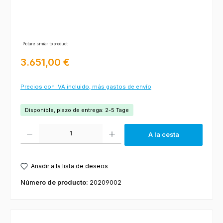
Picture similar to product
Precio normal:
3.651,00 €
Precios con IVA incluido, más gastos de envío
Disponible, plazo de entrega: 2-5 Tage
Cantidad del producto: introduce la cantidad deseada o usa los botones
A la cesta
Añadir a la lista de deseos
Número de producto:
20209002