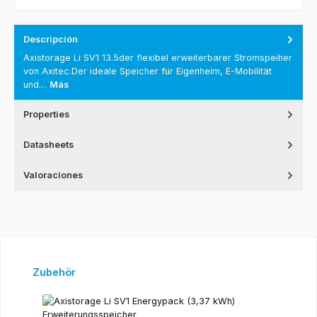
Descripción
Axistorage Li SV1 13.5der flexibel erweiterbarer Stromspeiher
von Axitec.Der ideale Speicher für Eigenheim, E-Mobilität
und…
Más
Properties
Datasheets
Valoraciones
Omitir la galería de productos
Zubehör