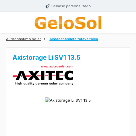
Saltar al contenido principal
Servicio personalizado
Autoconsumo solar
Almacenamieto fotovoltaico
Axistorage Li SV1 13.5
Omitir galería de imágenes