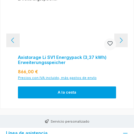
Axistorage Li SV1 Energypack (3,37 kWh)
Erweiterungsspeicher
Precio normal:
866,00 €
Precios con IVA incluido, más gastos de envío
A la cesta
Servicio personalizado
Línea de asistencia