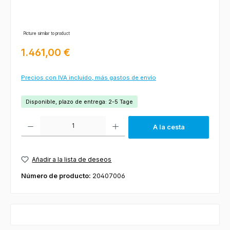
Picture similar to product
Precio normal:
1.461,00 €
Precios con IVA incluido, más gastos de envío
Disponible, plazo de entrega: 2-5 Tage
Cantidad del producto: introduce la cantidad deseada o usa los botones
A la cesta
Añadir a la lista de deseos
Número de producto:
20407006