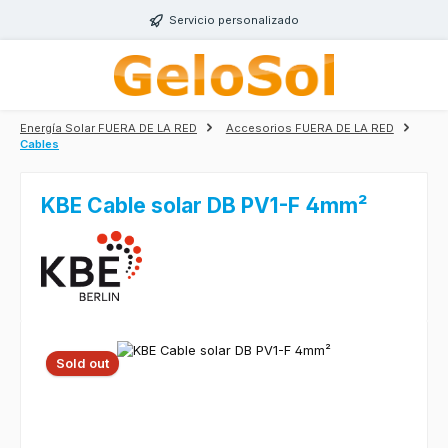
Saltar al contenido principal
Servicio personalizado
Energía Solar FUERA DE LA RED
Accesorios FUERA DE LA RED
Cables
KBE Cable solar DB PV1-F 4mm²
Omitir galería de imágenes
Sold out