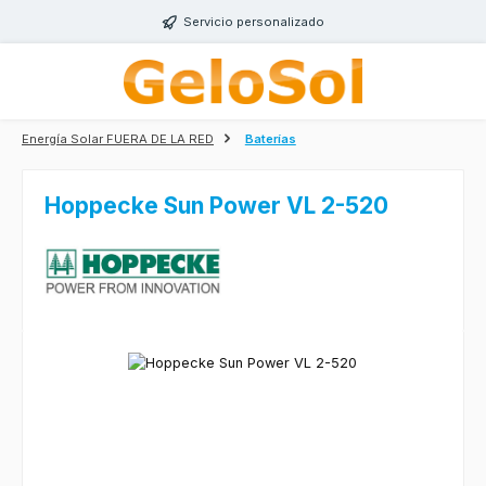
Saltar al contenido principal
Servicio personalizado
Energía Solar FUERA DE LA RED
Baterías
Hoppecke Sun Power VL 2-520
Omitir galería de imágenes