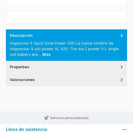
Descripción
Hoppecke 5 OpzS Solar.Power 520 La nueve nombre de
Hoppecke: 5 sun power VL 520. The sun | power V L single
cell battery are…
Más
Properties
Valoraciones
Servicio personalizado
Línea de asistencia