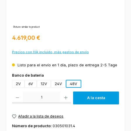
Picture similar to product
Precio normal:
4.619,00 €
Precios con IVA incluido, más gastos de envío
Listo para el envío en 1 día, plazo de entrega 2-5 Tage
Seleccione
Banco de batería
2V
6V
12V
24V
48V
Cantidad del producto: introduce la cantidad deseada o usa los botones
A la cesta
Añadir a la lista de deseos
Número de producto:
030501031.4