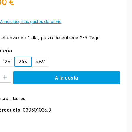
00 €
A incluido, más gastos de envío
 el envío en 1 día, plazo de entrega 2-5 Tage
tería
12V
24V
48V
roducto: introduce la cantidad deseada o usa los botones para aumen
A la cesta
lista de deseos
producto:
030501036.3