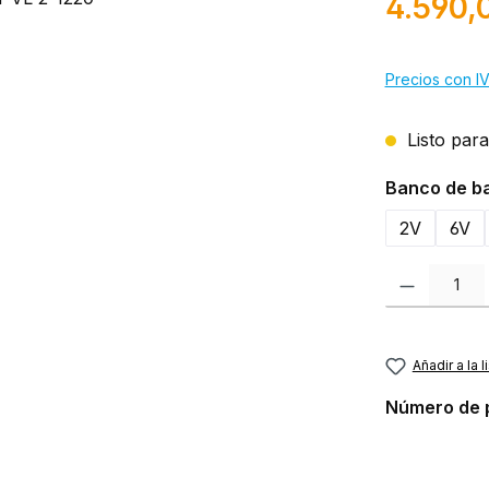
4.590,
Precios con IV
Listo para
Seleccione
Banco de ba
2V
6V
Cantidad del p
Añadir a la 
Número de 