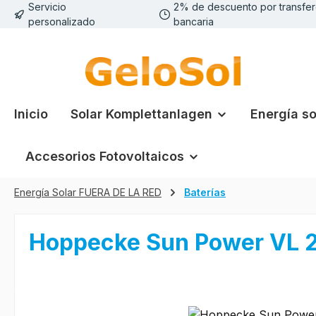
Servicio
2% de descuento por transfer
tar al contenido principal
Saltar a la búsqueda
Saltar a la navegación principal
personalizado
bancaria
Inicio
Solar Komplettanlagen
Energía so
Accesorios Fotovoltaicos
Energía Solar FUERA DE LA RED
Baterías
Hoppecke Sun Power VL 
Omitir galería de imágenes