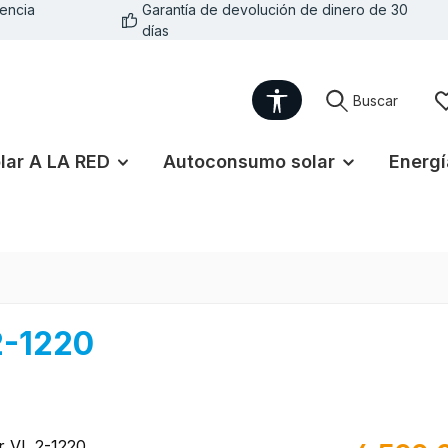
encia
Garantía de devolución de dinero de 30
días
Show toolbar
Buscar
lar A LA RED
Autoconsumo solar
Energí
2-1220
Precio norma