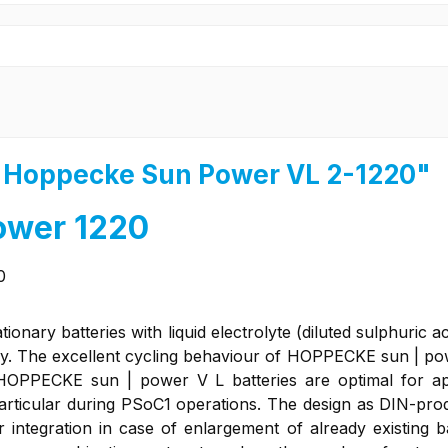
 "Hoppecke Sun Power VL 2-1220"
ower 1220
0
ationary batteries with liquid electrolyte (diluted sulphuric
cy. The excellent cycling behaviour of HOPPECKE sun | pow
. HOPPECKE sun | power V L batteries are optimal for app
in particular during PSoC1 operations. The design as DIN-pr
or integration in case of enlargement of already existin