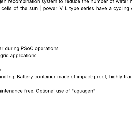
en recombination system to reduce the number of water re
cells of the sun | power V L type series have a cycling
ular during PSoC operations
grid applications
n
andling. Battery container made of impact-proof, highly tr
maintenance free. Optional use of "aguagen"